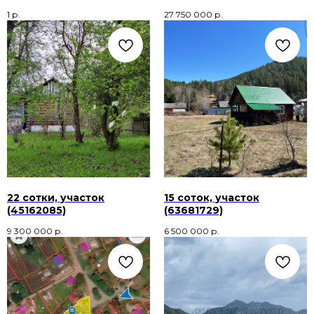
1
р.
27 750 000
р.
22 сотки, участок
15 соток, участок
(45162085)
(63681729)
9 300 000
р.
6 500 000
р.