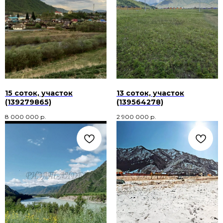
15 соток, участок
13 соток, участок
(139279865)
(139564278)
8 000 000
р.
2 900 000
р.