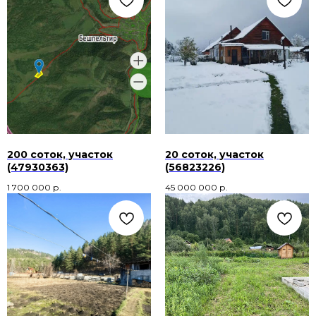
200 соток, участок
20 соток, участок
(47930363)
(56823226)
1 700 000
р.
45 000 000
р.