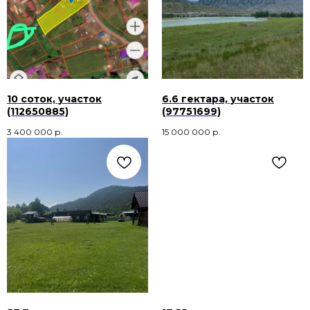
10 соток, участок
6.6 гектара, участок
(112650885)
(97751699)
3 400 000
р.
15 000 000
р.