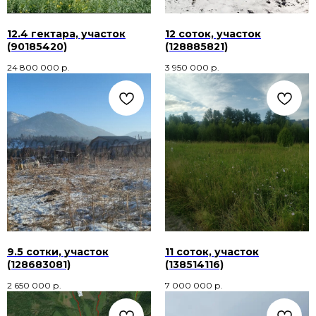
12.4 гектара, участок
12 соток, участок
(90185420)
(128885821)
24 800 000
р.
3 950 000
р.
9.5 сотки, участок
11 соток, участок
(128683081)
(138514116)
2 650 000
р.
7 000 000
р.