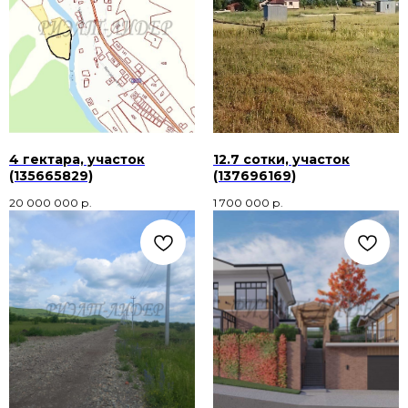
4 гектара, участок
12.7 сотки, участок
(135665829)
(137696169)
20 000 000
р.
1 700 000
р.