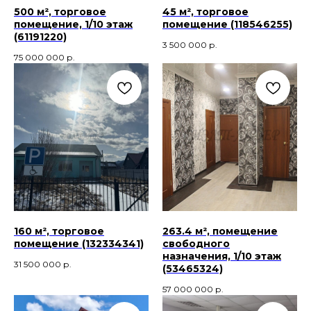
500 м², торговое
45 м², торговое
помещение, 1/10 этаж
помещение (118546255)
(61191220)
3 500 000
р.
75 000 000
р.
160 м², торговое
263.4 м², помещение
помещение (132334341)
свободного
назначения, 1/10 этаж
31 500 000
р.
(53465324)
57 000 000
р.