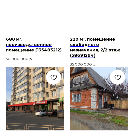
680 м²,
220 м², помещение
производственное
свободного
помещение (135483212)
назначения, 2/2 этаж
(58691294)
50 000 000
р.
35 000 000
р.